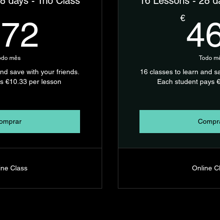
8 days - Trio Class
16 Lessons - 28 da
372€
€
372
4
odo mês
Todo m
and save with your friends.
16 classes to learn and sa
s €10.33 per lesson
Each student pays €
omprar
Compr
ine Class
Online C