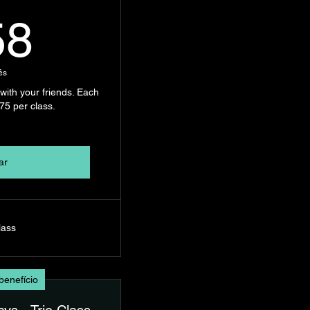
258€
58
ês
with your friends. Each
75 per class.
ar
lass
benefício