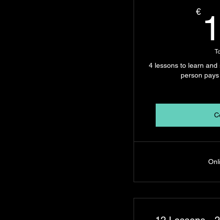
€
T
4 lessons to learn and
person pays 
C
Onl