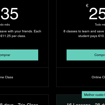
135€
€
135
2
odo mês
Todo m
 save with your friends. Each
8 classes to learn and save 
€11.25 per class.
student pays €10.
omprar
Compr
ine Class
Online C
Melhor custo-