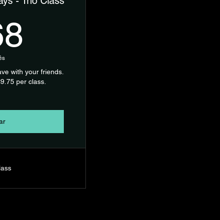
ys - Trio Class
468€
68
ês
ve with your friends.
9.75 per class.
ar
lass