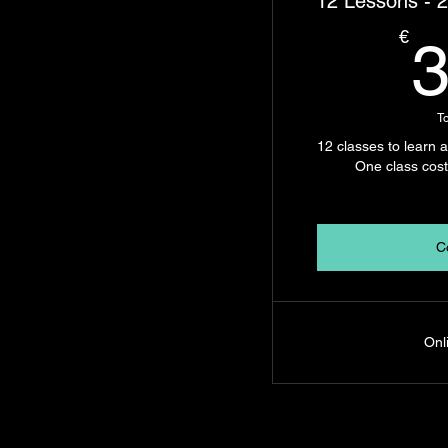
12 Lessons - 2
€
T
12 classes to learn 
One class cost
C
Onl