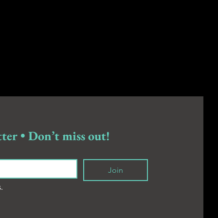
ter • Don’t miss out!
Join
s.